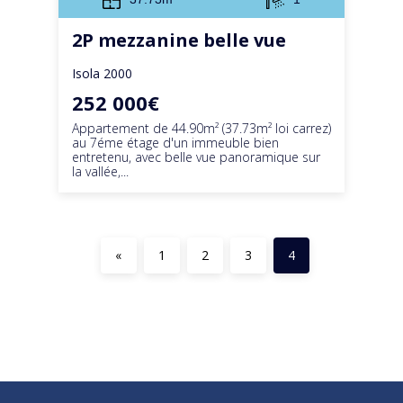
2P mezzanine belle vue
Isola 2000
252 000€
Appartement de 44.90m² (37.73m² loi carrez)
au 7éme étage d'un immeuble bien
entretenu, avec belle vue panoramique sur
la vallée,...
«
1
2
3
4