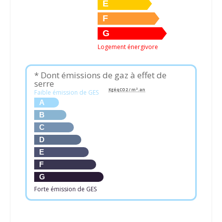
E
F
G
Logement énergivore
* Dont émissions de gaz à effet de
serre
KgéqCO2 / m².an
Faible émission de GES
A
B
C
D
E
F
G
Forte émission de GES