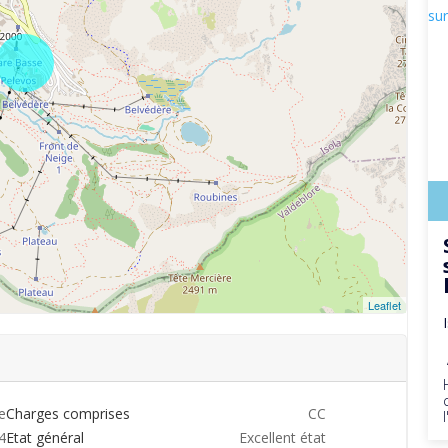
Leaflet
e
Charges comprises
CC
4
Etat général
Excellent état