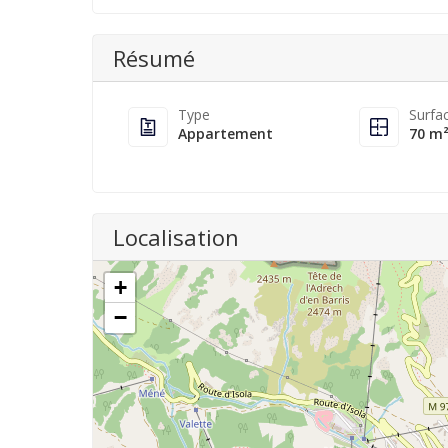
Résumé
Type
Surfa
Appartement
70 m
Localisation
+
−