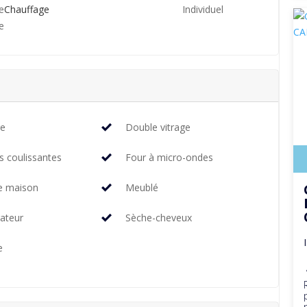
e
Chauffage
Individuel
e
re
Double vitrage
s coulissantes
Four à micro-ondes
e maison
Meublé
rateur
Sèche-cheveux
e