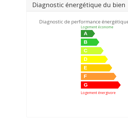
Diagnostic énergétique du bien
Diagnostic de performance énergétiqu
Logement économe
A
B
C
D
E
F
G
Logement énergivore