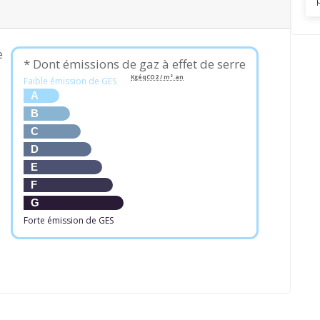
e
* Dont émissions de gaz à effet de serre
KgéqCO2 / m².an
Faible émission de GES
A
B
C
D
E
F
G
Forte émission de GES