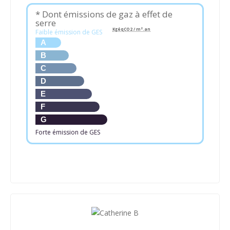
* Dont émissions de gaz à effet de
serre
KgéqCO2 / m².an
Faible émission de GES
A
B
C
D
E
F
G
Forte émission de GES