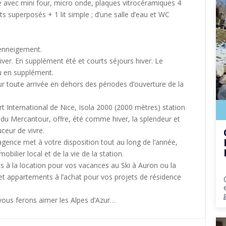
ine avec mini four, micro onde, plaques vitrocéramiques 4
ts superposés + 1 lit simple ; d’une salle d’eau et WC
 enneigement.
iver. En supplément été et courts séjours hiver. Le
u en supplément.
our toute arrivée en dehors des périodes d’ouverture de la
t International de Nice, Isola 2000 (2000 mètres) station
 du Mercantour, offre, été comme hiver, la splendeur et
uceur de vivre.
’agence met à votre disposition tout au long de l’année,
lier local et de la vie de la station.
à la location pour vos vacances au Ski à Auron ou la
 et appartements à l’achat pour vos projets de résidence
 vous ferons aimer les Alpes d’Azur…