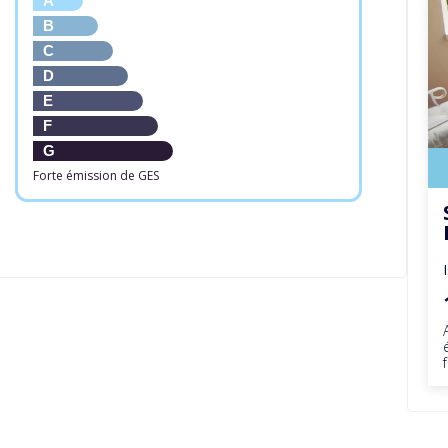
A
B
C
D
E
F
G
Forte émission de GES