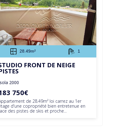
28.49m²
1
STUDIO FRONT DE NEIGE
PISTES
Isola 2000
183 750€
Appartement de 28.49m² loi carrez au 1er
étage d'une copropriété bien entretenue en
face des pistes de skis et proche...