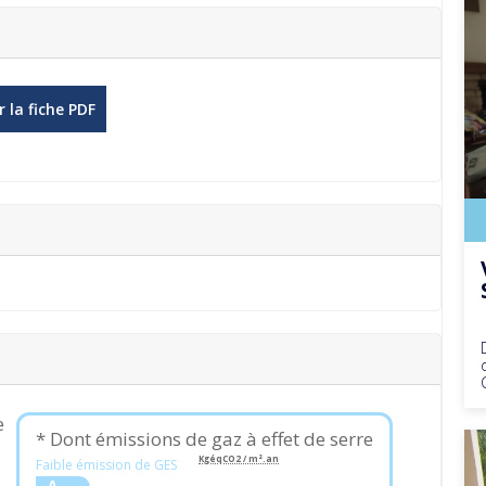
 la fiche PDF
e
* Dont émissions de gaz à effet de serre
KgéqCO2 / m².an
Faible émission de GES