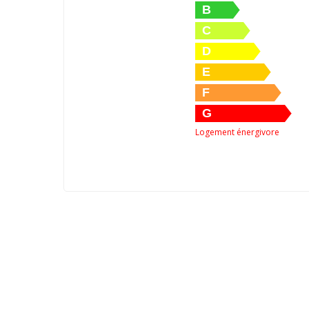
B
C
D
E
F
G
Logement énergivore