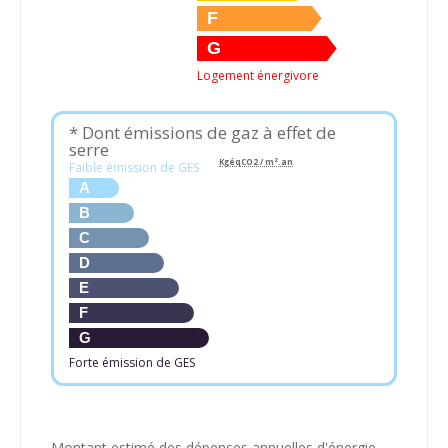
F
G
Logement énergivore
* Dont émissions de gaz à effet de
serre
KgéqCO2 / m².an
Faible émission de GES
A
B
C
D
E
F
G
Forte émission de GES
Montant estimé des dépenses annuelles d'énergie