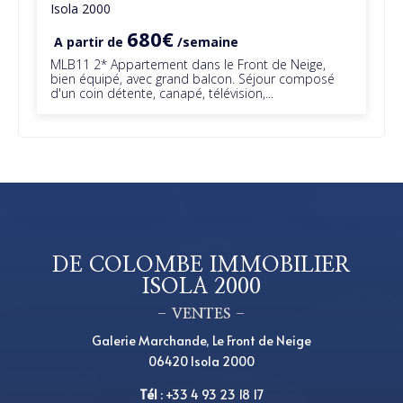
Isola 2000
680€
A partir de
/semaine
MLB11 2* Appartement dans le Front de Neige,
bien équipé, avec grand balcon. Séjour composé
d'un coin détente, canapé, télévision,...
DE COLOMBE IMMOBILIER
ISOLA 2000
– VENTES –
Galerie Marchande, Le Front de Neige
06420 Isola 2000
Tél
:
+33 4 93 23 18 17