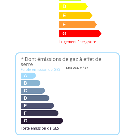
D
E
F
G
Logement énergivore
* Dont émissions de gaz à effet de
serre
KgéqCO2 / m².an
Faible émission de GES
A
B
C
D
E
F
G
Forte émission de GES