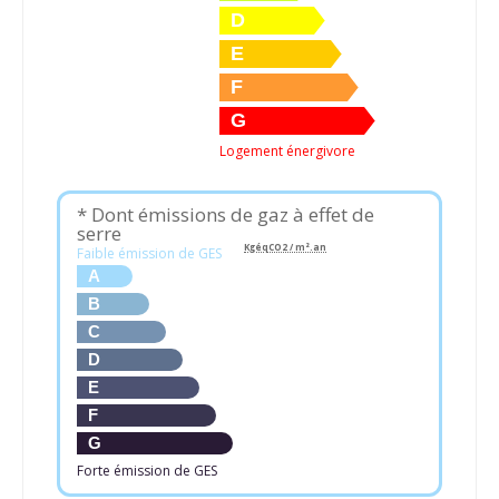
D
E
F
G
Logement énergivore
* Dont émissions de gaz à effet de
serre
KgéqCO2 / m².an
Faible émission de GES
A
B
C
D
E
F
G
Forte émission de GES