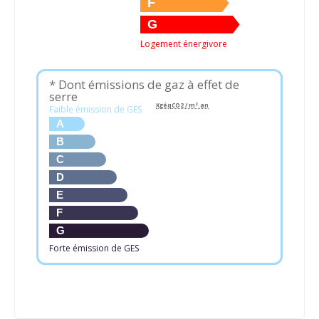
F
G
Logement énergivore
* Dont émissions de gaz à effet de
serre
KgéqCO2 / m².an
Faible émission de GES
A
B
C
D
E
F
G
Forte émission de GES