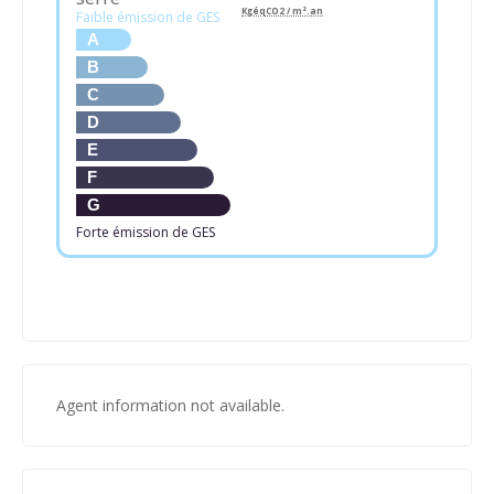
KgéqCO2 / m².an
Faible émission de GES
A
B
C
D
E
F
G
Forte émission de GES
Agent information not available.