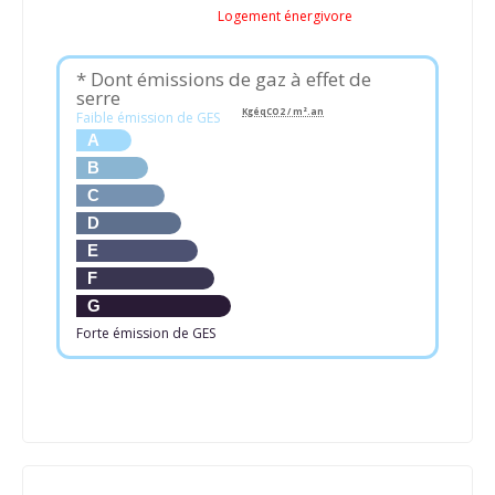
Logement énergivore
* Dont émissions de gaz à effet de
serre
KgéqCO2 / m².an
Faible émission de GES
A
B
C
D
E
F
G
Forte émission de GES