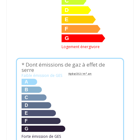
C
D
E
F
G
Logement énergivore
* Dont émissions de gaz à effet de
serre
KgéqCO2 / m².an
Faible émission de GES
A
B
C
D
E
F
G
Forte émission de GES