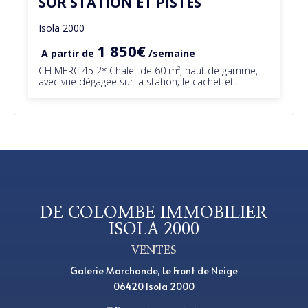
SUR STATION ET PISTES
Isola 2000
1 850€
A partir de
/semaine
CH MERC 45 2* Chalet de 60 m², haut de gamme,
avec vue dégagée sur la station; le cachet et...
DE COLOMBE IMMOBILIER
ISOLA 2000
– VENTES –
Galerie Marchande, Le Front de Neige
06420 Isola 2000